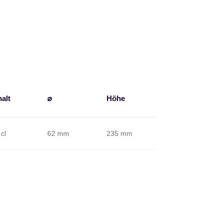
halt
⌀
Höhe
cl
62 mm
235 mm