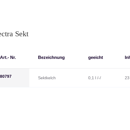
ectra Sekt
Art.- Nr.
Bezeichnung
geeicht
In
80797
Sektkelch
0,1 l /-/
23 