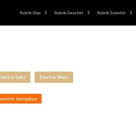
Rubrik Glas
Rubrik Geschirr
Rubrik Zubehör
s Sektglas ist auch als Serie Electra in ve
Electra Sekt
Electra Wein
ersicht Sektgläser