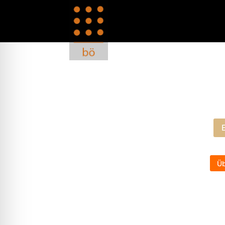
Da
Üb