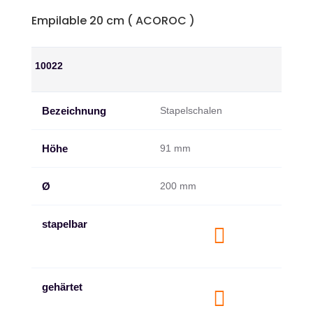
Empilable 20 cm ( ACOROC )
10022
Bezeichnung
Stapelschalen
Höhe
91 mm
Ø
200 mm
stapelbar

gehärtet
