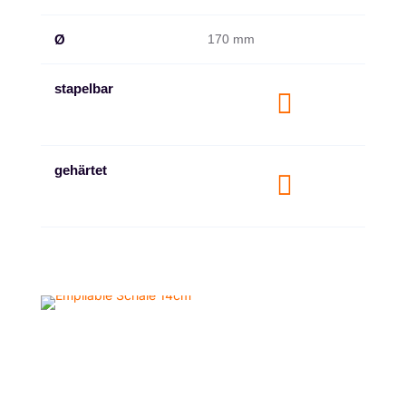
Ø
170 mm
stapelbar

gehärtet
