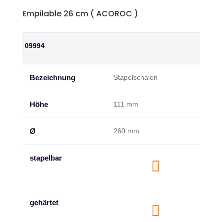
Empilable 26 cm ( ACOROC )
09994
Bezeichnung
Stapelschalen
Höhe
111 mm
Ø
260 mm
stapelbar

gehärtet
