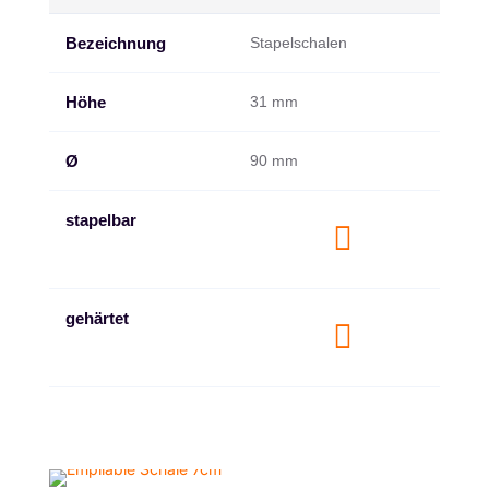
Bezeichnung
Stapelschalen
Höhe
31 mm
Ø
90 mm
stapelbar

gehärtet
