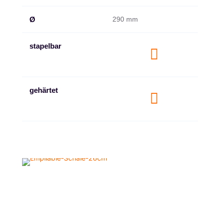
Ø
290 mm
stapelbar

gehärtet
