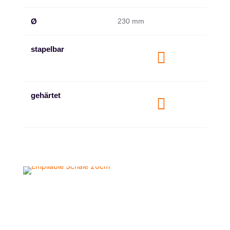
Ø
230 mm
stapelbar

gehärtet
