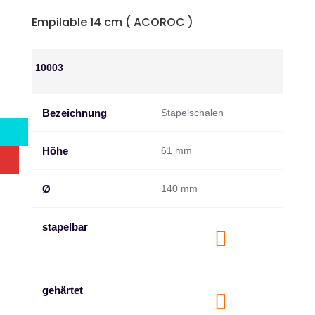
Empilable 14 cm ( ACOROC )
10003
Bezeichnung
Stapelschalen
Höhe
61 mm
Ø
140 mm
stapelbar

gehärtet
