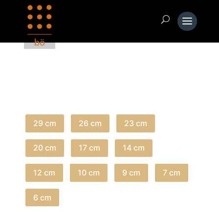
Die Empilable Serie ist in verschiedenen
Größen erhältlich
29 cm
26 cm
23 cm
20 cm
17 cm
14 cm
12 cm
10 cm
9 cm
7 cm
6 cm